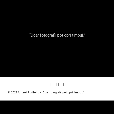
Oana P.
“Doar fotografii pot opri timpul.”
© 2022 Andrei Portfolio - "Doar fotografii pot opri timpul."